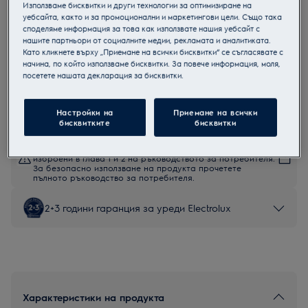
Използваме бисквитки и други технологии за оптимизиране на
EW2TN5261E
уебсайта, както и за промоционални и маркетингови цели. Също така
Пералня с горно зареждане
споделяме информация за това как използвате нашия уебсайт с
нашите партньори от социалните медии, рекламата и аналитиката.
Като кликнете върху „Приемане на всички бисквитки“ се съгласявате с
начина, по който използваме бисквитки. За повече информация, моля,
посетете нашата декларация за бисквитки.
Продуктов информационен лист
Настройки на
Приемане на всички
бисквитките
бисквитки
Инструкциите за безопасност и предупрежденията за
безопасност съгласно регламент на ЕС 2023/988 са
изброени в глава 1 и 2 на ръководството за потребителя.
За безопасно използване на продукта прочетете
пълното ръководство за потребителя.
2+3 години гаранция за уреди Electrolux
Характеристики на продукта