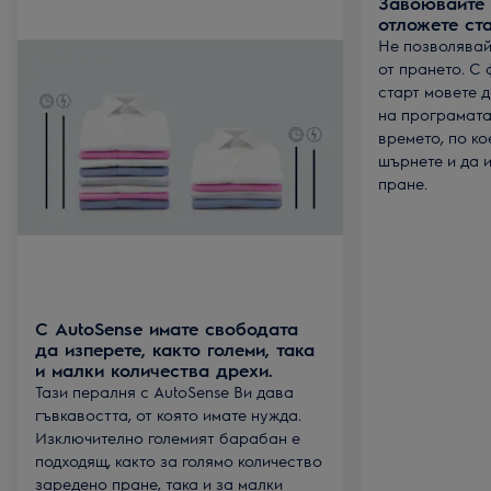
Завоювайте 
отложете ст
Не позволявай
от прането. С
старт мовете 
на програмата
времето, по ко
шърнете и да 
пране.
С AutoSense имате свободата
да изперете, както големи, така
и малки количества дрехи.
Тази пералня с AutoSense Ви дава
гъвкавостта, от която имате нужда.
Изключително големият барабан е
подходящ, както за голямо количество
заредено пране, така и за малки