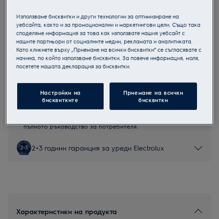
EFV60657OK
Използваме бисквитки и други технологии за оптимизиране на
Черен абсорбатор
уебсайта, както и за промоционални и маркетингови цели. Също така
споделяме информация за това как използвате нашия уебсайт с
нашите партньори от социалните медии, рекламата и аналитиката.
Като кликнете върху „Приемане на всички бисквитки“ се съгласявате с
начина, по който използваме бисквитки. За повече информация, моля,
посетете нашата декларация за бисквитки.
Продуктов информационен лист
Настройки на
Приемане на всички
Инструкциите за безопасност и предупрежденията за
бисквитките
бисквитки
безопасност съгласно регламент на ЕС 2023/988 са
изброени в глава 1 и 2 на ръководството за потребителя.
За безопасно използване на продукта прочетете
пълното ръководство за потребителя.
2+3 години гаранция за уреди Electrolux
Характеристики на продукта