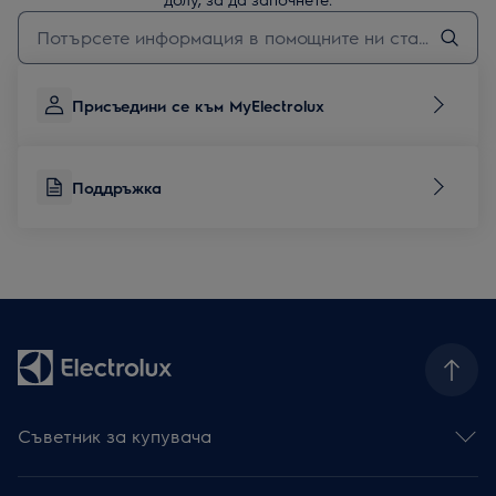
Въведете текст за да потърсите статии за поддръжка
Присъедини се към MyElectrolux
Поддръжка
Съветник за купувача
Фурни