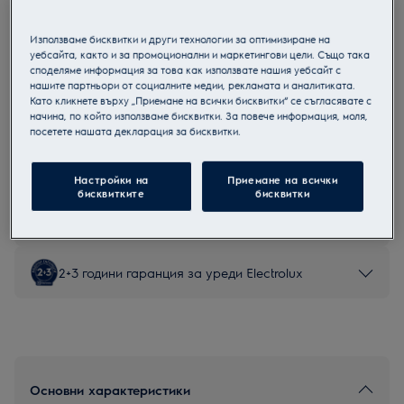
LKI564201X
Електрическa печкa
Използваме бисквитки и други технологии за оптимизиране на
уебсайта, както и за промоционални и маркетингови цели. Също така
споделяме информация за това как използвате нашия уебсайт с
нашите партньори от социалните медии, рекламата и аналитиката.
Като кликнете върху „Приемане на всички бисквитки“ се съгласявате с
начина, по който използваме бисквитки. За повече информация, моля,
Продуктов информационен лист
посетете нашата декларация за бисквитки.
Настройки на
Приемане на всички
Инструкциите за безопасност и предупрежденията за
бисквитките
бисквитки
безопасност съгласно регламент на ЕС 2023/988 са
изброени в глава 1 и 2 на ръководството за потребителя.
За безопасно използване на продукта прочетете
пълното ръководство за потребителя.
2+3 години гаранция за уреди Electrolux
Основни характеристики