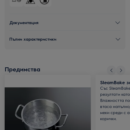
Документация
Пълни характеристики
Предимства
SteamBake з
Със SteamBake
резултати като
Влажността по
втаса напълно
меки среди с 
корички.