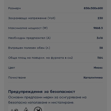
Размери
858x500x600
Захранващо напрежение (Volt)
230
Максимална мощност (W)
9868.5
Необходим предпазител (А)
3x16
Вътрешен полезен обем (л.)
58
Обща площ на повърхн. на фурната в см2
1164
Цвят
Инокс
Почистване
Каталитично
Предупреждения за безопасност
Основни предпазни мерки за осигуряване на
безопасно използване и инсталиране.