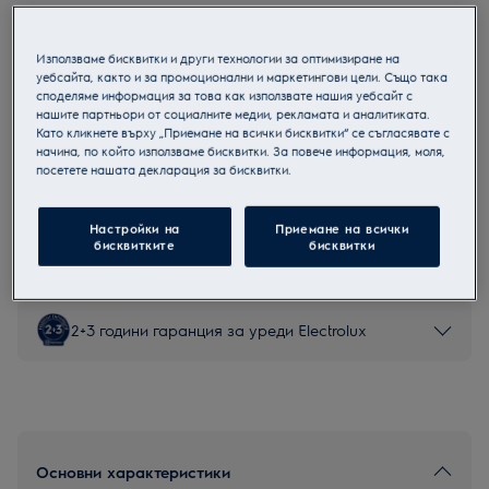
LKR64020AW
Електрическa печкa
Използваме бисквитки и други технологии за оптимизиране на
уебсайта, както и за промоционални и маркетингови цели. Също така
споделяме информация за това как използвате нашия уебсайт с
нашите партньори от социалните медии, рекламата и аналитиката.
Като кликнете върху „Приемане на всички бисквитки“ се съгласявате с
Продуктов информационен лист
начина, по който използваме бисквитки. За повече информация, моля,
посетете нашата декларация за бисквитки.
Инструкциите за безопасност и предупрежденията за
Настройки на
Приемане на всички
безопасност съгласно регламент на ЕС 2023/988 са
бисквитките
бисквитки
изброени в глава 1 и 2 на ръководството за потребителя.
За безопасно използване на продукта прочетете
пълното ръководство за потребителя.
2+3 години гаранция за уреди Electrolux
Основни характеристики