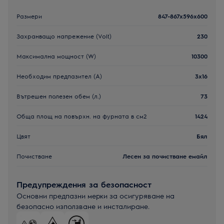
Размери
847-867x596x600
Захранващо напрежение (Volt)
230
Максимална мощност (W)
10300
Необходим предпазител (А)
3x16
Вътрешен полезен обем (л.)
73
Обща площ на повърхн. на фурната в см2
1424
Цвят
Бял
Почистване
Лесен за почистване емайл
Предупреждения за безопасност
Основни предпазни мерки за осигуряване на
безопасно използване и инсталиране.