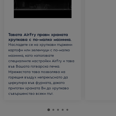
Тавата AirFry прави храната
хрупкава с по-малко мазнина.
Насладете се на хрупкави пържени
картофи или зеленчуци с по-малко
мазнина, като използвате
специалните настройки AirFry и тава
във Вашата готварска печка.
Мрежестата тава позволява на
горещия въздух непрекъснато да
циркулира във фурната, докато
приготви храната Ви до хрупкаво
съвършенство всеки път.