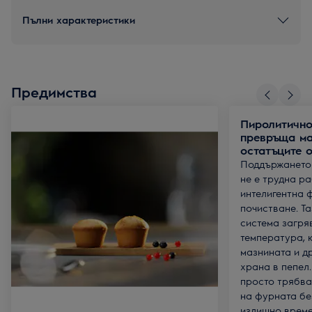
Пълни характеристики
Предимства
Пиролитично
превръща ма
остатъците о
Поддържането 
не е трудна р
интелигентна 
почистване. Т
система загря
температура, 
мазнината и др
храна в пепел.
просто трябва
на фурната бе
излишно време