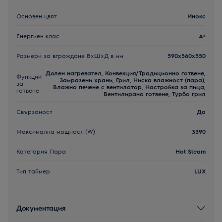
Основен цвят
Инокс
Енергиен клас
A+
Размери за вграждане ВxШxД в мм
590x560x550
Долен нагревател, Конвекция/Традиционно готвене,
Функции
Замразени храни, Грил, Ниска влажност (пара),
за
Влажно печене с вентилатор, Настройка за пица,
готвене
Вентилирано готвене, Турбо грил
Свързаност
Да
Максимална мощност (W)
3390
Категория Пара
Hot Steam
Тип таймер
LUX
Документация