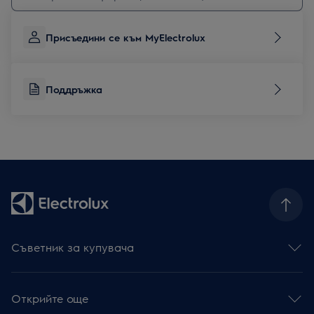
Присъедини се към MyElectrolux
Поддръжка
Съветник за купувача
Фурни
Готварски плотове
Открийте още
Абсорбатори