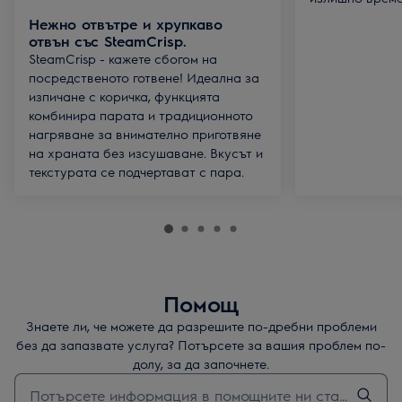
Нежно отвътре и хрупкаво
отвън със SteamCrisp.
SteamCrisp - кажете сбогом на
посредственото готвене! Идеална за
изпичане с коричка, функцията
комбинира парата и традиционното
нагряване за внимателно приготвяне
на храната без изсушаване. Вкусът и
текстурата се подчертават с пара.
Помощ
Знаете ли, че можете да разрешите по-дребни проблеми
без да запазвате услуга? Потърсете за вашия проблем по-
долу, за да започнете.
Въведете текст за да потърсите статии за поддръжка