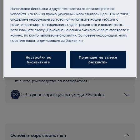
EOC6P77WX
Използваме бисквитки и други технологии за оптимизиране на
Мултифункционална фурна
уебсайта, както и за промоционални и маркетингови цели. Също така
споделяме информация за това как използвате нашия уебсайт с
нашите партньори от социалните медии, рекламата и аналитиката.
Като кликнете върху „Приемане на всички бисквитки“ се съгласявате с
начина, по който използваме бисквитки. За повече информация, моля,
посетете нашата декларация за бисквитки.
Продуктов информационен лист
Настройки на
Приемане на всички
бисквитките
бисквитки
Инструкциите за безопасност и предупрежденията за
безопасност съгласно регламент на ЕС 2023/988 са
изброени в глава 1 и 2 на ръководството за потребителя.
За безопасно използване на продукта прочетете
пълното ръководство за потребителя.
2+3 години гаранция за уреди Electrolux
Основни характеристики