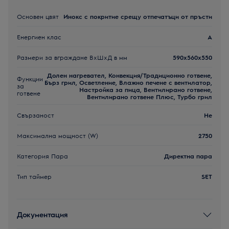
Основен цвят
Инокс с покритие срещу отпечатъци от пръсти
Енергиен клас
A
Размери за вграждане ВxШxД в мм
590x560x550
Долен нагревател, Конвекция/Традиционно готвене,
Функции
Бърз грил, Осветление, Влажно печене с вентилатор,
за
Настройка за пица, Вентилирано готвене,
готвене
Вентилирано готвене Плюс, Турбо грил
Свързаност
Не
Максимална мощност (W)
2750
Категория Пара
Директна пара
Тип таймер
SET
Документация