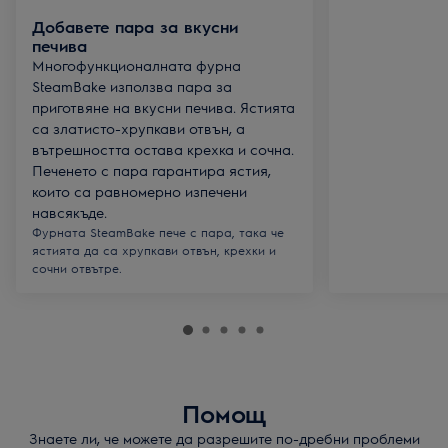
Добавете пара за вкусни
печива
Многофункционалната фурна
SteamBake използва пара за
приготвяне на вкусни печива. Ястията
са златисто-хрупкави отвън, а
вътрешността остава крехка и сочна.
Печенето с пара гарантира ястия,
които са равномерно изпечени
навсякъде.
Фурната SteamBake пече с пара, така че
ястията да са хрупкави отвън, крехки и
сочни отвътре.
Помощ
Знаете ли, че можете да разрешите по-дребни проблеми