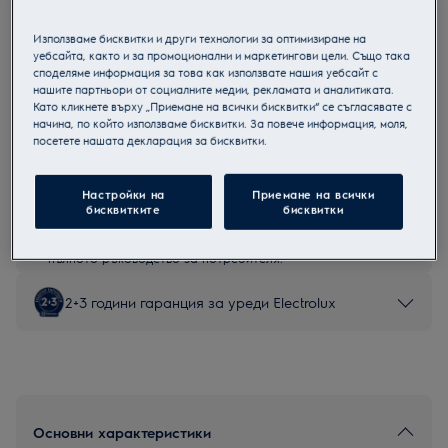
EOD5F70BX
Мултифункционална фурна
Използваме бисквитки и други технологии за оптимизиране на
уебсайта, както и за промоционални и маркетингови цели. Също така
споделяме информация за това как използвате нашия уебсайт с
нашите партньори от социалните медии, рекламата и аналитиката.
Като кликнете върху „Приемане на всички бисквитки“ се съгласявате с
начина, по който използваме бисквитки. За повече информация, моля,
Продуктов информационен лист
посетете нашата декларация за бисквитки.
Настройки на
Приемане на всички
Инструкциите за безопасност и предупрежденията за
бисквитките
бисквитки
безопасност съгласно регламент на ЕС 2023/988 са
изброени в глава 1 и 2 на ръководството за потребителя.
За безопасно използване на продукта прочетете
пълното ръководство за потребителя.
2+3 години гаранция за уреди Electrolux
Основни характеристики