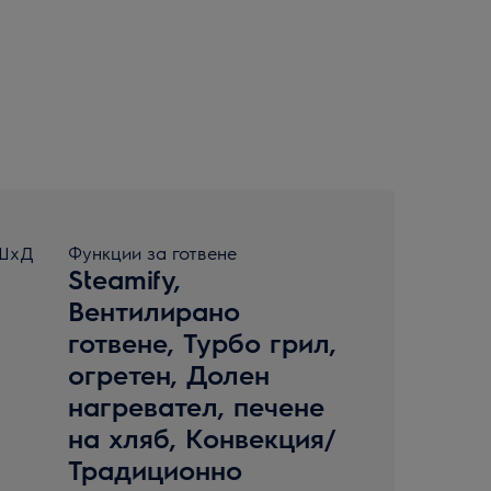
xШxД
Функции за готвене
Steamify,
Вентилирано
готвене, Турбо грил,
огретен, Долен
нагревател, печене
на хляб, Конвекция/
Традиционно