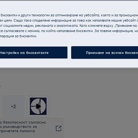
бисквитки и други технологии за оптимизиране на уебсайта, както и за промоцион
ви цели. Също така споделяме информация за това как използвате нашия уебсайт 
т социалните медии, рекламата и аналитиката. Като кликнете върху „Приемане на
се съгласявате с начина, по който използваме бисквитки. За повече информация, мо
ларация за бисквитки.
Настройки на бисквитките
Приемане на всички бискви
.
+
2
а безопасност съгласно
на ръководството за
 прочетете пълното