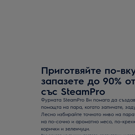
Приготвяйте по-вку
запазете до 90% о
със SteamPro
Фурната SteamPro Ви помага да създав
помощта на пара, когато запичате, зад
Лесно избирайте точното ниво на пара
на по-сочно и ароматно месо, по-крех
корички и зеленчуци.
Въз основа на външни тестове, сравняващи нивата