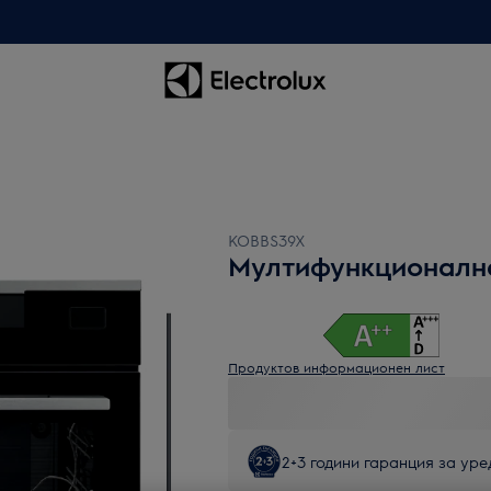
KOBBS39X
Мултифункционалн
Продуктов информационен лист
2+3 години гаранция за уред