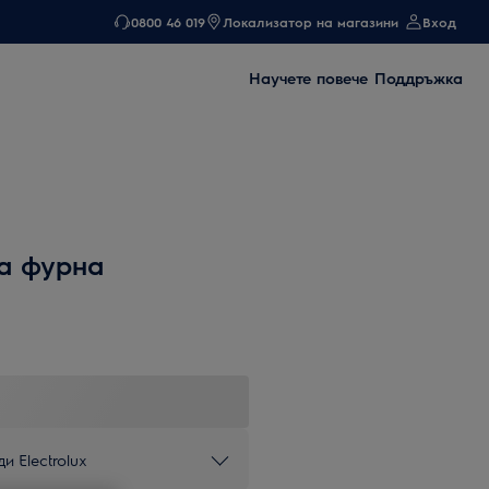
0800 46 019
Локализатор на магазини
Вход
Научете повече
Поддръжка
а фурна
и Electrolux