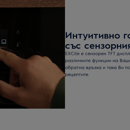
Интуитивно г
със сензорния
EXCite е сензорен TFT дисп
различните функции на Ваш
обратна връзка и така Ви п
рецептите.