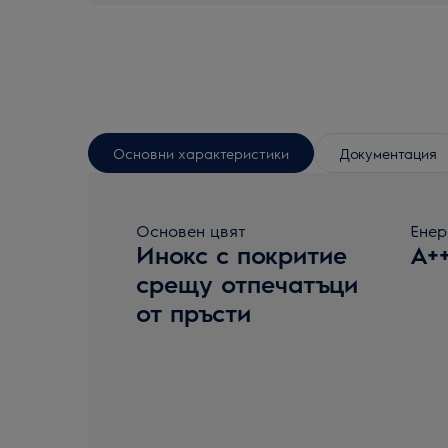
Основни характеристики
Документация
Основен цвят
Енер
Инокс с покритие
A+
срещу отпечатъци
от пръсти