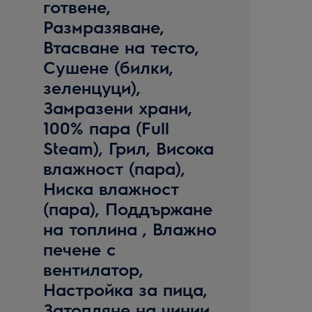
готвене,
Размразяване,
Втасване на тесто,
Сушене (билки,
зеленцуци),
Замразени храни,
100% пара (Full
Steam), Грил, Висока
влажност (пара),
Ниска влажност
(пара), Поддържане
на топлина , Влажно
печене с
вентилатор,
Настройка за пица,
Затопляне на чинии,