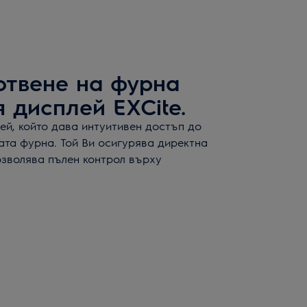
отвене на фурна
 дисплей EXCite.
лей, който дава интуитивен достъп до
ата фурна. Той Ви осигурява директна
озволява пълен контрол върху