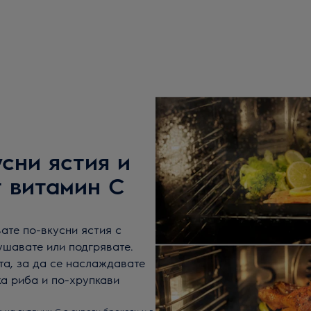
сни ястия и
т витамин С
ате по-вкусни ястия с
ушавате или подгрявате.
та, за да се наслаждавате
ка риба и по-хрупкави
 на витамин С в сурови броколи и в