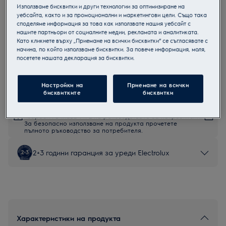
Използваме бисквитки и други технологии за оптимизиране на
EOE8P39X
уебсайта, както и за промоционални и маркетингови цели. Също така
Пиролитична фурна
споделяме информация за това как използвате нашия уебсайт с
нашите партньори от социалните медии, рекламата и аналитиката.
Като кликнете върху „Приемане на всички бисквитки“ се съгласявате с
начина, по който използваме бисквитки. За повече информация, моля,
посетете нашата декларация за бисквитки.
Продуктов информационен лист
Настройки на
Приемане на всички
бисквитките
бисквитки
Инструкциите за безопасност и предупрежденията за
безопасност съгласно регламент на ЕС 2023/988 са
изброени в глава 1 и 2 на ръководството за потребителя.
За безопасно използване на продукта прочетете
пълното ръководство за потребителя.
2+3 години гаранция за уреди Electrolux
Характеристики на продукта