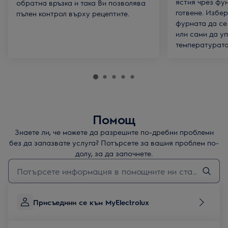
ястия чрез фу
обратна връзка и така Ви позволява
готвене. Избер
пълен контрол върху рецептите.
фурната да се
или сами да у
температурата
Помощ
Знаете ли, че можете да разрешите по-дребни проблеми
без да запазвате услуга? Потърсете за вашия проблем по-
долу, за да започнете.
Въведете текст за да потърсите статии за поддръжка
Присъедини се към MyElectrolux