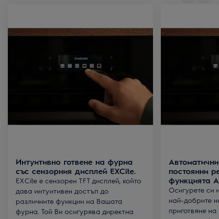
Интуитивно готвене на фурна
Автоматични
със сензорния дисплей EXCite.
постоянни р
функцията А
EXCite е сензорен TFT дисплей, който
Осигурете си 
дава интуитивен достъп до
най-добрите н
различните функции на Вашата
приготвяне на
фурна. Той Ви осигурява директна