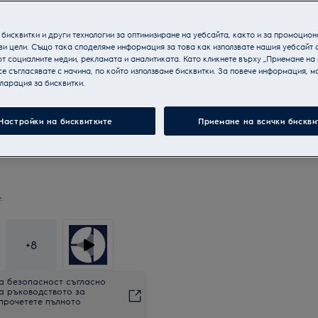
бисквитки и други технологии за оптимизиране на уебсайта, както и за промоцион
ви цели. Също така споделяме информация за това как използвате нашия уебсайт 
т социалните медии, рекламата и аналитиката. Като кликнете върху „Приемане на
се съгласявате с начина, по който използваме бисквитки. За повече информация, мо
ларация за бисквитки.
Настройки на бисквитките
Приемане на всички бискви
.
+
8
а безопасност съгласно
на ръководството за
 прочетете пълното