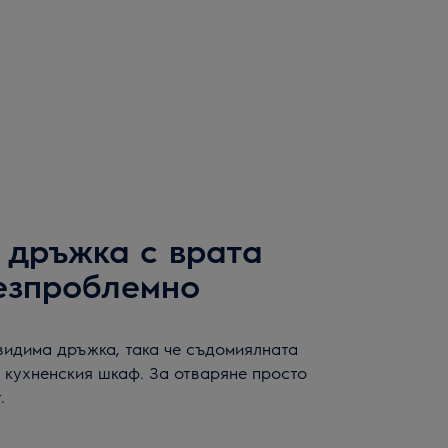
 дръжка с врата
езпроблемно
видима дръжка, така че съдомиялната
 кухненския шкаф. За отваряне просто
.