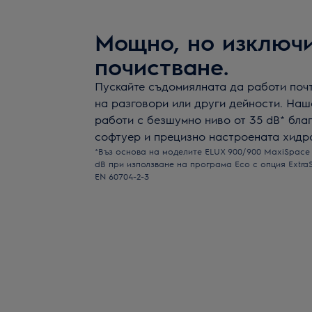
Мощно, но изключ
почистване.
Пускайте съдомиялната да работи почт
на разговори или други дейности. Наш
работи с безшумно ниво от 35 dB* бла
софтуер и прецизно настроената хидр
*Въз основа на моделите ELUX 900/900 MaxiSpace 
dB при използване на програма Eco с опция ExtraSi
EN 60704-2-3