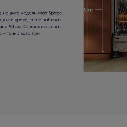
в нашите модели MaxiSpace,
о-къси крака, те се побират
ина 90 см. Съдовете стават
а – точно като при