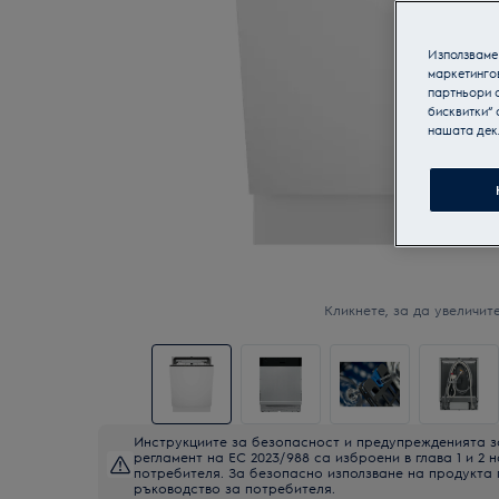
Използваме 
маркетинго
партньори о
бисквитки“ 
нашата дек
Кликнете, за да увеличите
Инструкциите за безопасност и предупрежденията з
регламент на ЕС 2023/988 са изброени в глава 1 и 2 
потребителя. За безопасно използване на продукта
ръководство за потребителя.