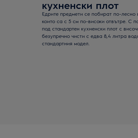
кухненски плот
Едрите предмети се побират по-лесно 
които са с 5 см по-високи отвътре. С п
под стандартен кухненски плот с височ
безупречно чисти с едва 8,4 литра вод
стандартния модел.