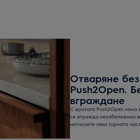
Отваряне без
Push2Open. Б
вграждане
С вратата Push2Open няма 
се вгражда незабележимо в
натиснете леко горната част