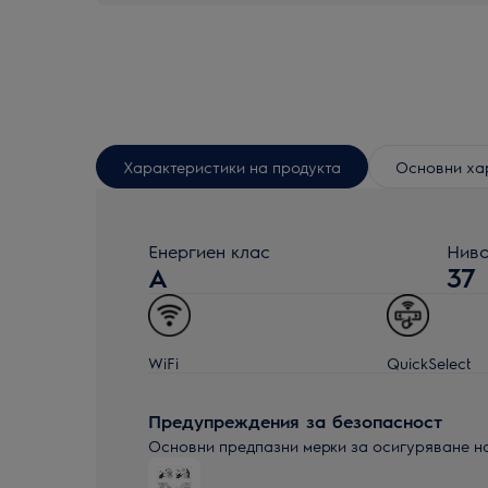
Характеристики на продукта
Основни ха
Енергиен клас
Ниво
A
37
WiFi
QuickSelect
Предупреждения за безопасност
Основни предпазни мерки за осигуряване н