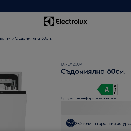
иялни
Съдомиялна 60см.
E97LX200P
Съдомиялна 60см.
Продуктов информационен лист
2+3 години гаранция за уред