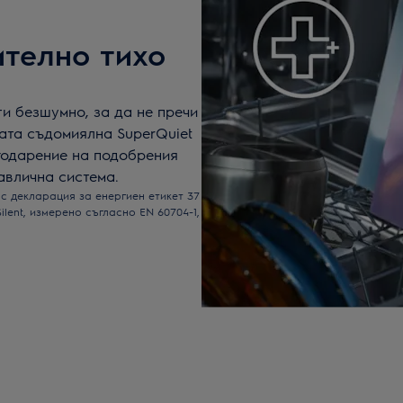
ително тихо
и безшумно, за да не пречи
ата съдомиялна SuperQuiet
годарение на подобрения
авлична система.
с декларация за енергиен етикет 37
lent, измерено съгласно EN 60704-1,