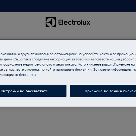
бисквитки и други технологии за оптимизиране на уебсайта, както и за промоцион
ви цели. Също така споделяме информация за това как използвате нашия уебсайт 
т социалните медии, рекламата и аналитиката. Като кликнете върху „Приемане на
се съгласявате с начина, по който използваме бисквитки. За повече информация, мо
ларация за бисквитки.
Настройки на бисквитките
Приемане на всички бискви