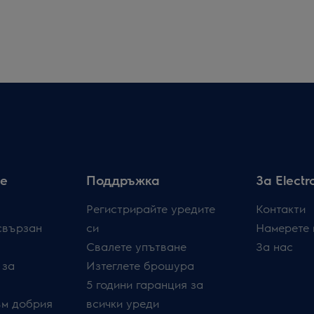
е
Поддръжка
За Electr
Регистрирайте уредите
Контакти
свързан
си
Намерете 
Свалете упътване
За нас
 за
Изтеглете брошура
5 години гаранция за
ъм добрия
всички уреди