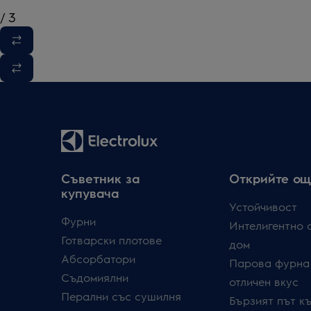
/
3
Съветник за
Открийте ощ
купувача
Устойчивост
Фурни
Интелигентно 
Готварски плотове
дом
Абсорбатори
Парова фурна
Съдомиялни
отличен вкус
Перални със сушилня
Бързият път к