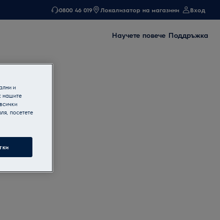
0800 46 019
Локализатор на магазини
Вход
Научете повече
Поддръжка
ални и
с нашите
 всички
ля, посетете
тки