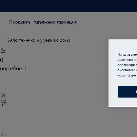
Продукти
Удължена гаранция
Бяла техника и уреди за дома
Използваме 
0
маркетинго
партньори о
undefined
бисквитки“ 
нашата дек