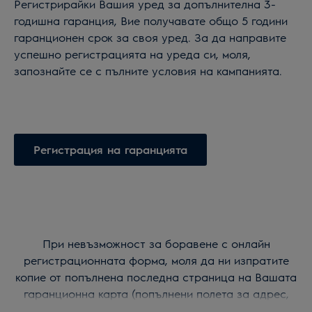
Регистрирайки Вашия уред за допълнителна 3-
годишна гаранция, Вие получавате общо 5 години
гаранционен срок за своя уред. За да направите
успешно регистрацията на уреда си, моля,
запознайте се с пълните условия на кампанията.
Регистрация на гаранцията
При невъзможност за боравене с онлайн
регистрационната форма, моля да ни изпратите
копие от попълнена последна страница на Вашата
гаранционна карта (попълнени полета за адрес,
модел, сериен номер и продуктов код), заедно с