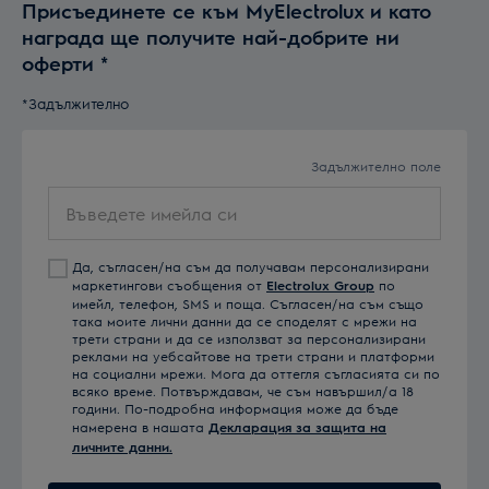
Присъединете се към MyElectrolux и като
награда ще получите най-добрите ни
оферти
*
*Задължително
Задължително поле
Въведете
имейла
си
Да, съгласен/на съм да получавам персонализирани
маркетингови съобщения от
Electrolux Group
по
имейл, телефон, SMS и поща. Съгласен/на съм също
така моите лични данни да се споделят с мрежи на
трети страни и да се използват за персонализирани
реклами на уебсайтове на трети страни и платформи
на социални мрежи. Мога да оттегля съгласията си по
всяко време. Потвърждавам, че съм навършил/а 18
години. По-подробна информация може да бъде
намерена в нашата
Декларация за защита на
личните данни.