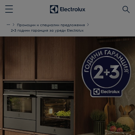
Търс
Menu
Промоции и специални предложения
2+3 години гаранция за уреди Electrolux