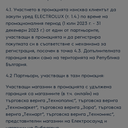
4.1. Участието в промоцията изисква клиентът да
закупи уред ELECTROLUX (т. 1.4.) по време на
промоционалния период (1
юли
202
3
г. - 31
декември 202
3
г.) от един от партньорите,
участващи в промоцията и да регистрира
покупката си в съответствие с механизма за
регистрация, посочен в точка 4.3. Допълнителната
гаранция важи само на територията на Република
България.
4.2 Партньори, участващи в тази промоция:
Участващи магазини в промоцията с удължена
гаранция са магазините (в т.ч. онлайн) на
търговска верига „Технополис“, търговска верига
„Техномаркет“, търговска верига „Зора“, търговска
верига „Техмарт“, търговска верига „Техномикс“,
представителни магазини на Електросаунд и
магазини на Либрагруп.