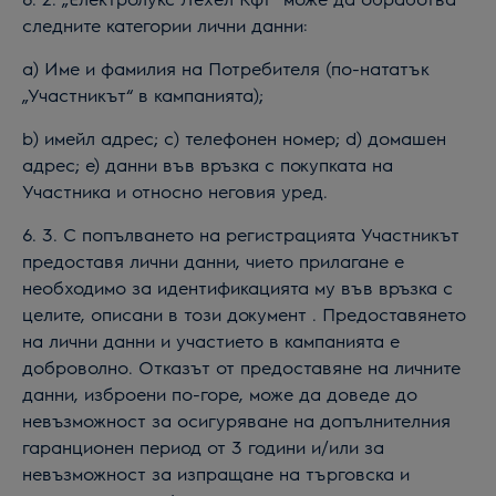
следните категории лични данни:
а) Име и фамилия на Потребителя (по-нататък
„Участникът“ в кампанията);
b) имейл адрес; c) телефонен номер; d) домашен
адрес; e) данни във връзка с покупката на
Участника и относно неговия уред.
6. 3. С попълването на регистрацията Участникът
предоставя лични данни, чието прилагане е
необходимо за идентификацията му във връзка с
целите, описани в този документ . Предоставянето
на лични данни и участието в кампанията е
доброволно. Отказът от предоставяне на личните
данни, изброени по-горе, може да доведе до
невъзможност за осигуряване на допълнителния
гаранционен период от 3 години и/или за
невъзможност за изпращане на търговска и