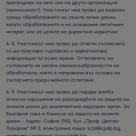
прехвърлен на него или на друга организация
(преносимост). Участникът има право да възрази
срещу обработването на своите лични данни,
когато обработването е на основание легитимен
интерес или за целите на директния маркетинг.
6. 8. Участникът има право да оттегли съгласието
си да получава търговска и маркетингова
информация по всяко време. Оттеглянето на
съгласието не засяга законосъобразността на
обработката, която е направена въз основа на
съгласието преди нейното оттегляне.
6. 9. Участникът има право да подаде жалба
относно нарушение на разпоредбите за защита на
личните данни до компетентния надзорен орган. За
България това е Комисия за защита на личните
данни - Адрес: София 1592, бул. „Проф. Цветан
Лазаров” № 2, електронна поща: kzld@cpdp.bg,
интернет страница: www.cpdp.bg .