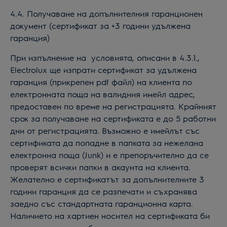
4.4. Получаване на допълнителния гаранционен
документ (сертификат за +3 години удължена
гаранция)
При изпълнение на
условията, описани в 4.3.1.,
Electrolux ще изпрати сертификат за удължена
гаранция (прикрепен pdf файл) на клиента по
електронната поща на валидния имейл адрес,
предоставен по време на регистрацията. Крайният
срок за получаване на сертификата е до 5 работни
дни от регистрацията. Възможно е имейлът със
сертификата да попадне в папката за нежелана
електронна поща (Junk) и е препоръчително да се
проверят всички папки в акаунта на клиента.
Желателно е сертификатът за допълнителните 3
години гаранция да се разпечати и съхранява
заедно със стандартната гаранционна карта.
Наличието на хартиен носител на сертификата би