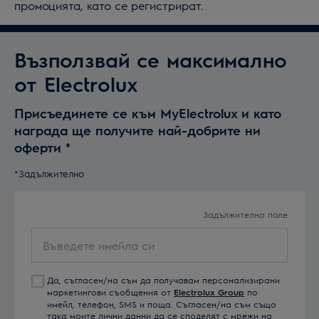
промоцията, като се регистрират.
Възползвай се максимално
от Electrolux
Присъединете се към MyElectrolux и като
награда ще получите най-добрите ни
оферти
*
*Задължително
Задължително поле
Въведете
имейла
си
Да, съгласен/на съм да получавам персонализирани
маркетингови съобщения от
Electrolux Group
по
имейл, телефон, SMS и поща. Съгласен/на съм също
така моите лични данни да се споделят с мрежи на