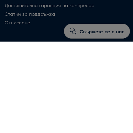
Допълнителна гаранция на компресор
Статии за поддръжка
Отписване
Свържете се с нас
За Electrolux
Контакти
Намерете магазин
За нас
Electrolux Group
Sustainability Report 2023
Newsroom