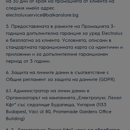
на 30 дни от края на промоцията от клиента на
следния имейл адрес
electroluxservice@balkanstore.bg
5. Предоставяната в рамките на Промоцията 3-
годишна допълнителна гаранция за уред Electrolux
е безплатна за клиента. Условията, описани в
стандартната гаранционната карта са идентични и
приложими и за допълнителния гаранционен
период от 3 години.
6. Защита на личните данни в съответствие с
Общия регламент за защита на данните (GDPR).
6.1. Администратор на лични данни е
Организаторът на кампанията „Електролукс Лехел
Кфт“ със седалище Будапеща, Унгария (1133
Budapest, Váci út 80, Promenade Gardens Office
Building)
6. 2. „Електролукс Лехел Кфт“ може да обработва