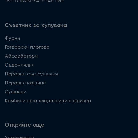
УСЛОВИЯ ЗА УЧАСТИЕ
Съветник за купувача
Фурни
Готварски плотове
Абсорбатори
Съдомиялни
Перални със сушилня
Перални машини
Сушилни
Комбинирани хладилници с фризер
Открийте още
Устойчивост