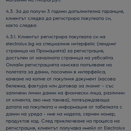
4.3. За да получи 3 години допълнителна гаранция,
клиентът следва да регистрира покупката си,
както следва:
4.3.1. Клиентът регистрира покупката си на
electrolux.bg на специалния интерфейс (лендинг
страница на Промоцията) за регистрация,
достъпен от началната страница на уебсайта.
Онлайн регистрацията изисква попълване на
полетата за данни, посочени в интерфейса,
качване на копие от покупния документ (касова
бележка, фактура или договор за лизинг – със
заличени лични данни на физически лица, различни
от клиента, ако има такива), потвърждаваща
датата на покупката и информация от табелката с
данни на уреда - име на модела, сериен номер,
продуктов код. След приключване на процеса на
регистрация, клиентът получава имейл от Electrolux