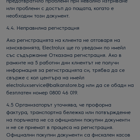
предотвратило проблеми при неволно изтриване
или проблеми с достъп до пощата, когато е
необходим този документ.
4.4. Неправилна регистрация
Ако регистрацията на клиента не отговаря на
изискванията, Electrolux ще го уведоми по имейл
със съдържание Отказана регистрация. Ако в
рамките на 5 работни дни клиентът не получи
информация за регистрацията си, трябва да се
свърже с кол центъра на имейл
electroluxservice@balkanstore.bg или да се обади на
безплатен номер 0800 46 019.
4.5 Организаторът уточнява, че проформа
фактура, транспортна бележка или потвърждение
на поръчката не са официални покупни документи
и не се приемат в процеса на регистрация.
Официални покупни документи са фискален касов