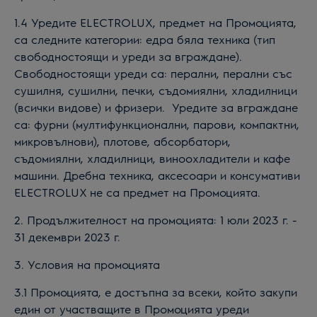
1.4 Уредите ELECTROLUX, предмет на Промоцията,
са
следните
категори
и:
едра бяла техника
(
тип
свободностоящи и уреди за вграждане
)
.
Свободностоящи уреди са: перални, перални със
сушилня, сушилни, печки, съдомиялни, хладилници
(всички видове) и фризери.
Уредите за вграждане
са: фурни (мултифункционални, парови, компактни,
микровълнови), плотове, абсорбатори,
съдомиялни, хладилници, виноохладители и кафе
машини.
Д
ребна техника, аксесоари и консумативи
ELECTROLUX не са предмет на Промоцията.
2. Продължителност на промоцията: 1
юли
202
3
г. -
31 декември 202
3
г.
3. Условия на промоцията
3.1 Промоцията, е достъпна за всеки, който закупи
един от участващите в Промоцията уреди