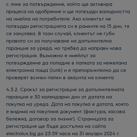
с линк за потвърждение, който ще активира
процеса на одобрение и ще потвърди валидността
на имейла на потребителя. Ако клиентът не
потвърди регистрацията си в рамките на 15 дни, тя
се занулява. В този случай, клиентът не губи
правото си за получаване на допълнителна
гаранция за уреда, но трябва да направи нова
регистрация. Възможно е имейлът за
потвърждение да попадне в папката за нежелана
електронна поща (Junk) и е препоръчително да се
проверят всички папки в акаунта на клиента
4.3.2. Срокът за регистрация за допълнителната
гаранция е 30 календарни дни от датата на
покупка на уреда. Дата на покупка е датата, която
е видима на покупния документ (фактура, касова
бележка, договор за лизинг). Страницата за
регистрация ще бъде достъпна на сайта
electrolux.bg до 23:59 часа на 31 януари 202
4
г.