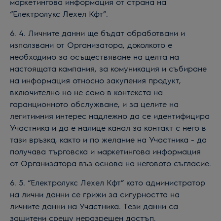
маркетингова информация от страна на
“Електролукс Лехел Кфт”.
6. 4. Личните данни ще бъдат обработвани и
използвани от Организатора, доколкото е
необходимо за осъществяване на целта на
настоящата кампания, за комуникация и събиране
на информация относно закупения продукт,
включително но не само в контекста на
гаранционното обслужване, и за целите на
легитимния интерес надлежно да се идентифицира
Участника и да е налице канал за контакт с него в
тази връзка, както и по желание на Участника - да
получава търговска и маркетингова информация
от Организатора въз основа на неговото съгласие.
6. 5. “Електролукс Лехел Кфт” като администратор
на лични данни се грижи за сигурността на
личните данни на Участника. Тези данни са
защитени срещу неразрешен достъп.