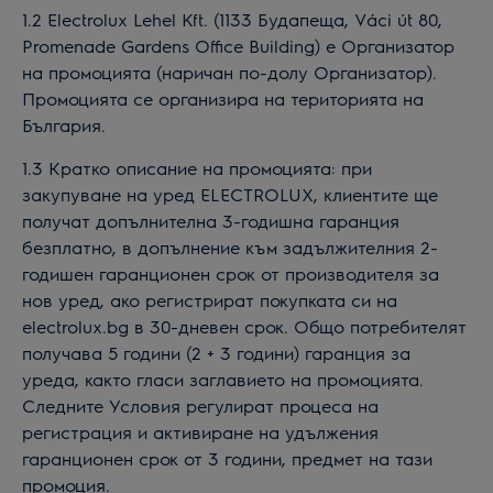
1.2 Electrolux Lehel Kft. (1133 Будапеща, Váci út 80,
Promenade Gardens Office Building) е Организатор
на промоцията (наричан по-долу Организатор).
Промоцията се организира на територията на
България.
1.3 Кратко описание на промоцията: при
закупуване на уред ELECTROLUX, клиентите ще
получат допълнителна 3-годишна гаранция
безплатно, в допълнение към задължителния 2-
годишен гаранционен срок от производителя за
нов уред, ако регистрират покупката си на
electrolux.bg в 30-дневен срок. Общо потребителят
получава 5 години (2 + 3 години) гаранция за
уреда, както гласи заглавието на промоцията.
Следните Условия регулират процеса на
регистрация и активиране на удължения
гаранционен срок от 3 години, предмет на тази
промоция.