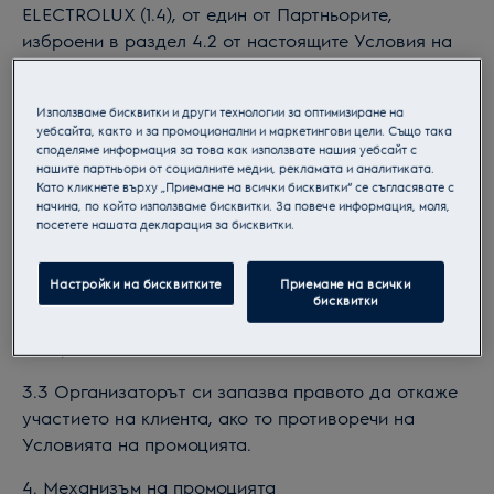
ELECTROLUX (1.4), от един от Партньорите,
изброени в раздел 4.2 от настоящите Условия на
промоцията в периода на Промоцията (точка 2) и
регистрира покупката си, съгласно точка 4.3.
Използваме бисквитки и други технологии за оптимизиране на
уебсайта, както и за промоционални и маркетингови цели. Също така
3.2 Участвайки в Промоцията, клиентите имат
споделяме информация за това как използвате нашия уебсайт с
опция да се съгласят с бъдещото използване на
нашите партньори от социалните медии, рекламата и аналитиката.
техните лични данни от Electrolux Lehel Kft. и
Като кликнете върху „Приемане на всички бисквитки“ се съгласявате с
начина, по който използваме бисквитки. За повече информация, моля,
неговите подизпълнители за рекламни и
посетете нашата декларация за бисквитки.
маркетингови цели. Рекламата може да бъде
комуникирана само, ако клиентът изрично и
Настройки на бисквитките
Приемане на всички
недвусмислено се съгласи с това при регистрация
бисквитки
на покупката (като постави отметка в съответното
поле).
3.3 Организаторът си запазва правото да откаже
участието на клиента, ако то противоречи на
Условията на промоцията.
4. Механизъм на промоцията