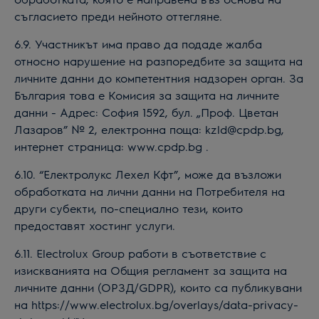
съгласието преди нейното оттегляне.
6.9. Участникът има право да подаде жалба
относно нарушение на разпоредбите за защита на
личните данни до компетентния надзорен орган. За
България това е Комисия за защита на личните
данни - Адрес: София 1592, бул. „Проф. Цветан
Лазаров” № 2, електронна поща: kzld@cpdp.bg,
интернет страница: www.cpdp.bg .
6.10. “Електролукс Лехел Кфт”, може да възложи
обработката на лични данни на Потребителя на
други субекти, по-специално тези, които
предоставят хостинг услуги.
6.11. Electrolux Group работи в съответствие с
изискванията на Общия регламент за защита на
личните данни (ОРЗД/GDPR), които са публикувани
на https://www.
electrolux
.bg/overlays/data-privacy-