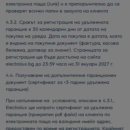
електронна поща (Junk) и е препоръчително да се
проверят всички папки в акаунта на клиента
4.3.2. Срокът за регистрация
н
а
удължената
гаранция
е 30 календарни дни от датата на
покупка на уреда. Дата на покупка е датата, която
е видима на покупния документ (фактура, касова
бележка, договор за лизинг). Страницата за
регистрация ще бъде достъпна на сайта
e
lectrolux
.bg до 23:59 часа на 31 януари 202
7
г.
4.4. Получаване на допълнителния гаранционен
документ (сертификат за +3 години удължена
гаранция)
При изпълнение на условията, описани в 4.3.1.,
Electrolux ще изпрати сертификат за удължена
гаранция (прикрепен pdf файл) на клиента по
електронната поща на валидния имейл адрес,
предоставен по време на регистрацията. Крайният