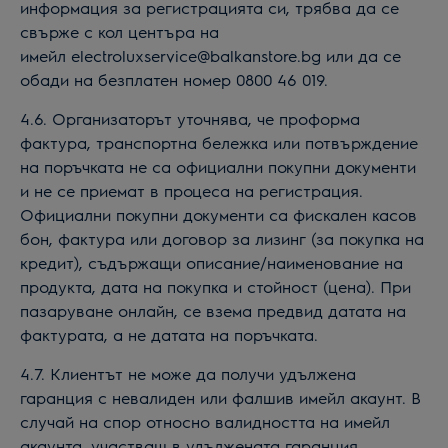
информация за регистрацията си, трябва да се
свърже с кол центъра на
имейл
electrolux
service@balkanstore.bg или да се
обади на безплатен номер 0800 46 019.
4.
6.
Организаторът уточнява, че проформа
фактура, транспортна бележка или потвърждение
на поръчката не са официални покупни документи
и не се приемат в процеса на регистрация.
Официални покупни документи са фискален касов
бон, фактура или договор за лизинг (за покупка на
кредит), съдържащи описание/наименование на
продукта, дата на покупка и стойност (цена). При
пазаруване онлайн, се взема предвид датата на
фактурата, а не датата на поръчката.
4.
7.
Клиентът не може да
получи удължена
гаранция
с невалиден или фалшив имейл акаунт. В
случай на спор относно валидността на имейл
акаунта, участващ в
удължената гаранция
,