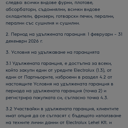
следва: всички видове фурни, плотове,
абсорбатори, съдомиялни, всички видове
охладители, фризери, готварски печки, перални,
перални със сушилня
и
сушилни
.
2.
Период на удължената гаранция: 1 февруари – 31
декември 202
6
г.
3. Условия на
удължаване на гаранцията
3.1
Удължената гаранция
, е достъпна за всеки,
който закупи един от уреди
те
Electrolux
(1.
3
), от
един от Партньорите, изброени в раздел 4.2 от
настоящите Условия на
удължената гаранция
в
периода на
удължената гаранция
(точка 2) и
регистрира покупката си, съгласно точка 4.3.
3.2 Участвайки в
удължената гаранция
, клиентите
имат опция да се съгласят с бъдещото използване
на техните лични данни от Electrolux Lehel Kft. и