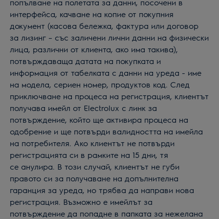
попълване на полетата за данни, посочени в
интерфейса, качване на копие от покупния
документ (касова бележка, фактура или договор
за лизинг – със заличени лични данни на физически
лица, различни от клиента, ако има такива),
потвърждаваща датата на покупката и
информация от табелката с данни на уреда - име
на модела, сериен номер, продуктов код. След
приключване на процеса на регистрация, клиентът
получава имейл от Electrolux с линк за
потвърждение, който ще активира процеса на
одобрение и ще потвърди валидността на имейла
на потребителя. Ако клиентът не потвърди
регистрацията си в рамките на 15 дни, тя
се
анулира
. В този случай, клиентът не губи
правото си за получаване на допълнителна
гаранция за уреда, но трябва да направи нова
регистрация. Възможно е имейлът за
потвърждение да попадне в папката за нежелана