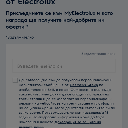
от Electrolux
Присъединете се към MyElectrolux и като
награда ще получите най-добрите ни
оферти
*
*Задължително
Задължително поле
Въведете
имейла
си
Да, съгласен/на съм да получавам персонализирани
маркетингови съобщения от
Electrolux Group
по
имейл, телефон, SMS и поща. Съгласен/на съм също
така моите лични данни да се споделят с мрежи на
трети страни и да се използват за персонализирани
реклами на уебсайтове на трети страни и платформи
на социални мрежи. Мога да оттегля съгласията си по
всяко време. Потвърждавам, че съм навършил/а 18
години. По-подробна информация може да бъде
намерена в нашата
Декларация за защита на
личните данни.