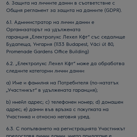
6. Защита на личните данни в съответствие с
Общия регламент за защита на данните (GDPR).
6.1. Администратор на лични данни е
Организаторът на
удължената
гаранция
„Електролукс Лехел Кфт“ със седалище
Будапеща, Унгария (1133 Budapest, Váci út 80,
Promenade Gardens Office Building)
6.2. „Електролукс Лехел Кфт“ може да обработва
следните категории лични данни:
а) Име и фамилия на Потребителя (по-нататък
„Участникът“ в
удължената гаранция
);
b) имейл адрес; c) телефонен номер; d) домашен
адрес; e) данни във връзка с покупката на
Участника и относно неговия уред.
6.3. С попълването на регистрацията Участникът
предоставя лични данни, чието прилагане е