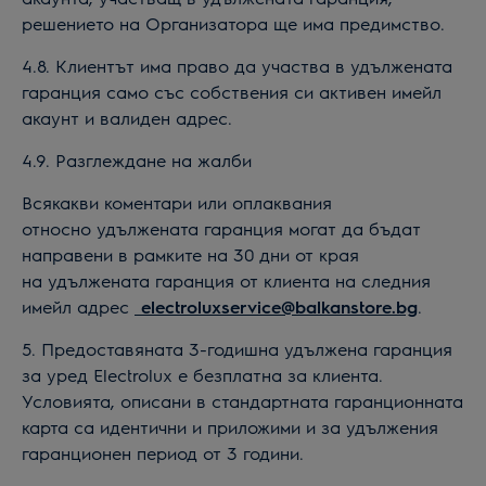
решението на Организатора ще има предимство.
4.
8.
Клиентът има право да участва в
удължената
гаранция
само със собствения си активен имейл
акаунт и валиден адрес.
4.9
.
Разглеждане на жалби
Всякакви коментари или оплаквания
относно
удължената гаранция
могат да бъдат
направени в рамките на 30 дни от края
на
удължената гаранция
от клиента на следния
имейл адрес
electrolux
service@balkanstore.bg
.
5. Предоставяната 3-годишна удължена гаранция
за уред
Electrolux
е безплатна за клиента.
Условията, описани в стандартната гаранционната
карта са идентични и приложими и за удължения
гаранционен период от 3 години.