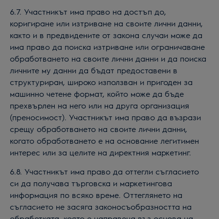
6.7. Участникът има право на достъп до,
коригиране или изтриване на своите лични данни,
както и в предвидените от закона случаи може да
има право да поиска изтриване или ограничаване
обработването на своите лични данни и да поиска
личните му данни да бъдат предоставени в
структуриран, широко използван и пригоден за
машинно четене формат, който може да бъде
прехвърлен на него или на друга организация
(преносимост). Участникът има право да възрази
срещу обработването на своите лични данни,
когато обработването е на основание легитимен
интерес или за целите на директния маркетинг.
6.8. Участникът има право да оттегли съгласието
си да получава търговска и маркетингова
информация по всяко време. Оттеглянето на
съгласието не засяга законосъобразността на
обработката, която е направена въз основа на