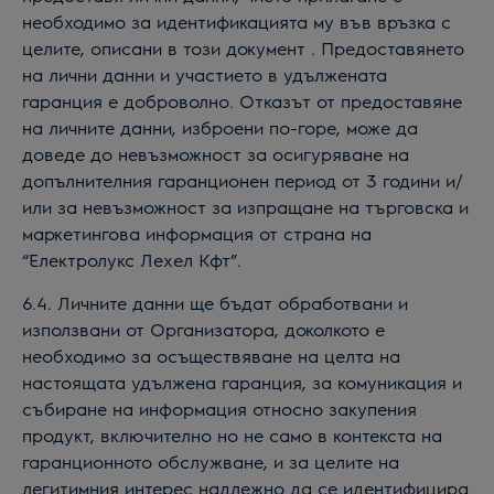
необходимо за идентификацията му във връзка с
целите, описани в този документ . Предоставянето
на лични данни и участието в
удължената
гаранция
е доброволно. Отказът от предоставяне
на личните данни, изброени по-горе, може да
доведе до невъзможност за осигуряване на
допълнителния гаранционен период от 3 години и/
или за невъзможност за изпращане на търговска и
маркетингова информация от страна на
“Електролукс Лехел Кфт”.
6.4. Личните данни ще бъдат обработвани и
използвани от Организатора, доколкото е
необходимо за осъществяване на целта на
настоящата
удължена гаранция
, за комуникация и
събиране на информация относно закупения
продукт, включително но не само в контекста на
гаранционното обслужване, и за целите на
легитимния интерес надлежно да се идентифицира