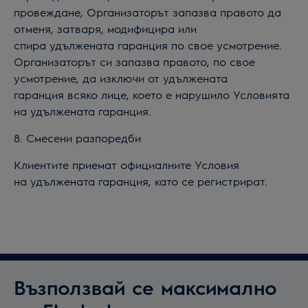
провеждане, Организаторът запазва правото да
отменя, затваря, модифицира или
спира
удължената гаранция
по свое усмотрение.
Организаторът си запазва правото, по свое
усмотрение, да изключи от
удължената
гаранция
всяко лице, което е нарушило Условията
на
удължената гаранция
.
8
. Смесени разпоредби
Клиентите приемат официалните Условия
на
удължената гаранция
, като се регистрират.
Възползвай се максимално