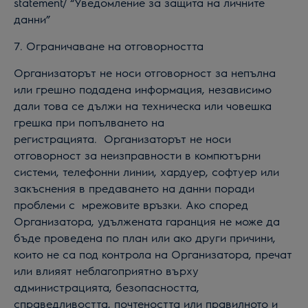
statement/ “Уведомление за защита на личните
данни”
7
. Ограничаване на отговорността
Организаторът не носи отговорност за непълна
или грешно подадена информация, независимо
дали това се дължи на техническа или човешка
грешка при попълването на
регистрацията. Организаторът не носи
отговорност за неизправности в компютърни
системи, телефонни линии, хардуер, софтуер или
закъснения в предаването на данни поради
проблеми с мрежовите връзки. Ако според
Организатора
,
удължената гаранция
не може да
бъде проведена по план или ако други причини,
които не са под контрола на Организатора, пречат
или влияят неблагоприятно върху
администрацията, безопасността,
справедливостта, почтеността или правилното и