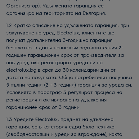
Организатор).
Удължената гаранция
се
организира на територията на България.
1.
2
Кратко описание на
удължената гаранция
: при
закупуване на уред
Electrolux
, клиентите ще
получат допълнителна 3-годишна гаранция
безплатно, в допълнение към задължителния 2-
годишен гаранционен срок от производителя за
нов уред, ако регистрират уреда си на
electrolux.bg в срок до 30 календарни дни от
датата на покупката. Общо потребителят получава
5 пълни години (2 + 3 години) гаранция за уреда си.
Условията в параграф 3 регулират процеса на
регистрация и активиране на удължения
гаранционен срок от 3 години.
1.
3
Уредите Electrolux, предмет на удължена
гаранция, са в категори
я
едра бяла техника
(свободностоящи и уреди за вграждане)
,
както