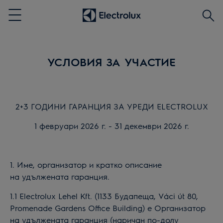
Търс
Menu
УСЛОВИЯ ЗА УЧАСТИЕ
2+3 ГОДИНИ ГАРАНЦИЯ ЗА УРЕДИ
ELECTROLUX
1
февруари
202
6
г. - 31 декември 202
6
г.
1. Име, организатор и кратко описание
на
удължената гаранция.
1.
1
Electrolux Lehel Kft. (1133 Будапеща, Váci út 80,
Promenade Gardens Office Building) е Организатор
на
удължената гаранция
(наричан по-долу