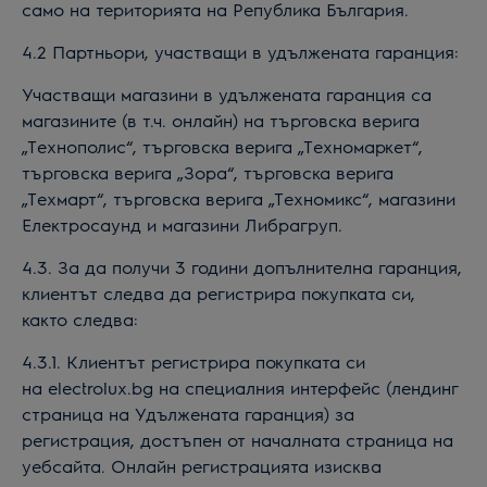
само на територията на Република България.
4.2 Партньори, участващи в
удължената гаранция
:
Участващи магазини в удължена
та
гаранция са
магазините (в т.ч. онлайн) на търговска верига
„Технополис“, търговска верига „Техномаркет“,
търговска верига „Зора“, търговска верига
„Техмарт“, търговска верига „Техномикс“, магазини
Електросаунд и магазини Либрагруп.
4.3. За да получи 3 години допълнителна гаранция,
клиентът следва да регистрира покупката си,
както следва:
4.3.1. Клиентът регистрира покупката си
на
electrolux
.bg на специалния интерфейс (лендинг
страница на
Удължената гаранция
) за
регистрация, достъпен от началната страница на
уебсайта. Онлайн регистрацията изисква