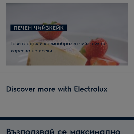
ПЕЧЕН ЧИЙЗКЕЙК
Този гладък и кремообразен чийзкейк се
харесва на всеки.
Discover more with Electrolux
Възползвай се максимално