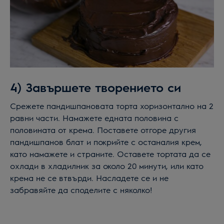
4) Завършете творението си
Срежете пандишпановата торта хоризонтално на 2
равни части. Намажете едната половина с
половината от крема. Поставете отгоре другия
пандишпанов блат и покрийте с останалия крем,
като намажете и страните. Оставете тортата да се
охлади в хладилник за около 20 минути, или като
крема не се втвърди. Насладете се и не
забравяйте да споделите с няколко!