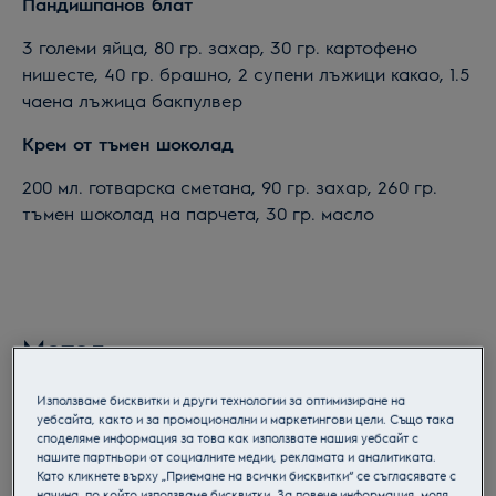
Пандишпанов блат
3 големи яйца, 80 гр. захар, 30 гр. картофено
нишесте, 40 гр. брашно, 2 супени лъжици какао, 1.5
чаена лъжица бакпулвер
Крем от тъмен шоколад
200 мл. готварска сметана, 90 гр. захар, 260 гр.
тъмен шоколад на парчета, 30 гр. масло
Метод
Използваме бисквитки и други технологии за оптимизиране на
уебсайта, както и за промоционални и маркетингови цели. Също така
споделяме информация за това как използвате нашия уебсайт с
нашите партньори от социалните медии, рекламата и аналитиката.
Като кликнете върху „Приемане на всички бисквитки“ се съгласявате с
начина, по който използваме бисквитки. За повече информация, моля,