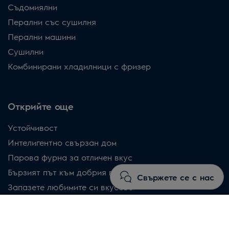
Съдомиялни
Перални със сушилня
Перални машини
Сушилни
Комбинирани хладилници с фризер
Открийте още
Устойчивост
Интелигентно свързан дом
Парова фурна за отличен вкус
Бързият път към добрия вкус
Свържете се с нас
Запазете любимите си вкусове
Свежа кухня, стилен завършек
Цялостна защита за искрящи съдове