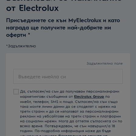
от Electrolux
Присъединете се към MyElectrolux и като
награда ще получите най-добрите ни
оферти
*
*Задължително
Задължително поле
Въведете
имейла
си
Да, съгласен/на съм да получавам персонализирани
маркетингови съобщения от
Electrolux Group
по
имейл, телефон, SMS и поща. Съгласен/на съм също
така моите лични данни да се споделят с мрежи на
трети страни и да се използват за персонализирани
реклами на уебсайтове на трети страни и платформи
на социални мрежи. Мога да оттегля съгласията си по
всяко време. Потвърждавам, че съм навършил/а 18
години. По-подробна информация може да бъде
намерена в нашата
Декларация за защита на