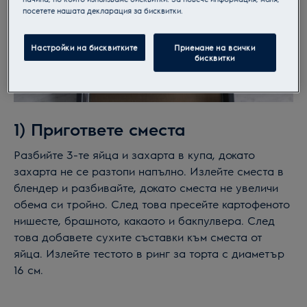
посетете нашата декларация за бисквитки.
Настройки на бисквитките
Приемане на всички
бисквитки
1)
Пригответе сместа
Разбийте 3-те яйца и захарта в купа, докато
захарта не се разтопи напълно. Излейте сместа в
блендер и разбивайте, докато сместа не увеличи
обема си тройно. След това пресейте картофеното
нишесте, брашното, какаото и бакпулвера. След
това добавете сухите съставки към сместа от
яйца. Излейте тестото в ринг за торта с диаметър
16 см.