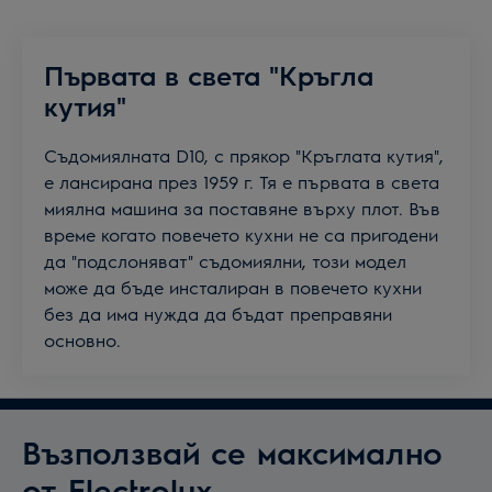
Първaта в света "Кръгла
кутия"
Съдомиялната D10, с прякор "Кръглата кутия",
е лансирана през 1959 г. Тя е първата в света
миялна машина за поставяне върху плот. Във
време когато повечето кухни не са пригодени
да "подслоняват" съдомиялни, този модел
може да бъде инсталиран в повечето кухни
без да има нужда да бъдат преправяни
основно.
Възползвай се максимално
от Electrolux