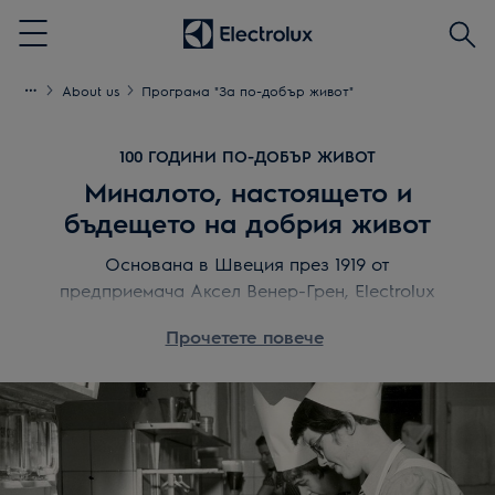
Търс
Menu
About us
Програма "За по-добър живот"
100 ГОДИНИ ПО-ДОБЪР ЖИВОТ
Миналото, настоящето и
бъдещето на добрия живот
Основана в Швеция през 1919 от
предприемача Аксел Венер-Грен, Electrolux
оформя живота към по-добро в продължение на
Прочетете повече
100 години, като преоткрива преживяванията
свързани със страхотния вкус, грижата и
благосъстоянието на своите клиенти. Това е
нашата история.