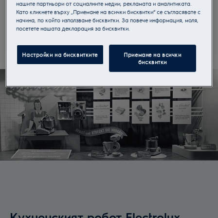
нашите партньори от социалните медии, рекламата и аналитиката.
Кухненски робот за обработка на храна
Като кликнете върху „Приемане на всички бисквитки“ се съгласявате с
Electrolux Assistent и комбинираната парова
начина, по който използваме бисквитки. За повече информация, моля,
посетете нашата декларация за бисквитки.
фурна CombiSteam са само няколко примера
за това.
Настройки на бисквитките
Приемане на всички
бисквитки
Кухненският робот Electrolux