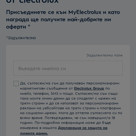
Присъединете се към MyElectrolux и като
награда ще получите най-добрите ни
оферти
*
*Задължително
Задължително поле
Въведете
имейла
си
Да, съгласен/на съм да получавам персонализирани
маркетингови съобщения от
Electrolux Group
по
имейл, телефон, SMS и поща. Съгласен/на съм също
така моите лични данни да се споделят с мрежи на
трети страни и да се използват за персонализирани
реклами на уебсайтове на трети страни и платформи
на социални мрежи. Мога да оттегля съгласията си по
всяко време. Потвърждавам, че съм навършил/а 18
години. По-подробна информация може да бъде
намерена в нашата
Декларация за защита на
личните данни.