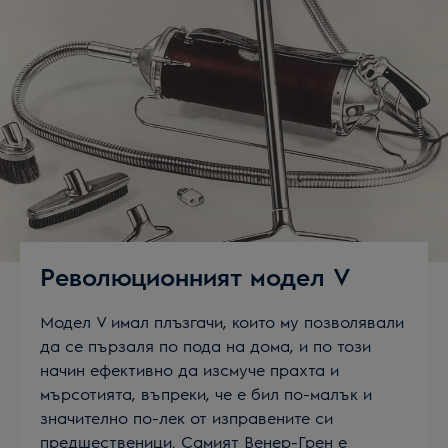
Революционният модел V
Модел V имал плъзгачи, които му позволявали
да се пързаля по пода на дома, и по този
начин ефективно да изсмуче прахта и
мърсотията, въпреки, че е бил по-малък и
значително по-лек от изправените си
предшественици. Самият Венер-Грен е