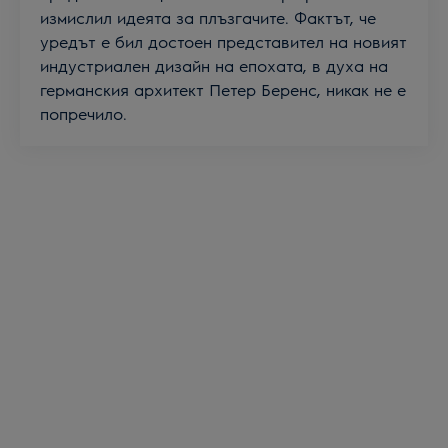
измислил идеята за плъзгaчите. Фактът, че
уредът е бил достоен представител на новият
индустриален дизайн на епохата, в духа на
германския архитект Петер Беренс, никак не е
попречило.